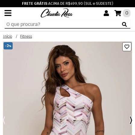
FRETE GRÁTIS
ACIMA DE R$499,90 (SUL e SUDESTE)
0
Início
Fitness
-2
%