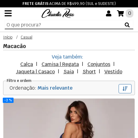
FRETE GRÁTIS
ACIMA DE R$499,90 (SUL e SUDESTE)
0
Início
Casual
Macacão
Veja também:
Calça
Camisa | Regata
Conjuntos
Jaqueta | Casaco
Saia
Short
Vestido
Filtro e ordem
Ordenação:
Mais relevante
2 %