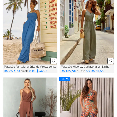
Macacão Pantalona Brisa de Viscose com Lastex
Macacão Wide Leg Cartagena em Linho
R$ 269,90
6 x R$ 44,98
R$ 489,90
6 x R$ 81,65
ou até
ou até
35 %