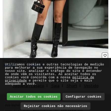
Conjunto Bordeaux Verde Musgo (1 macaquinho + 1 spencer)
Utilizamos cookies e outras tecnologias de medição
R$ 449,90
6 x R$ 74,98
ou até
para melhorar a sua experiência de navegação no
nosso site, analisar o tráfego do site e entender
Veja também:
de onde vêm os visitantes. Ao aceitar todos os
cookies você concorda com a nossa
política de
Calça
Camisa | Regata
Conjuntos
privacidade
e permite que o site seja o mais
adequado a você.
Jaqueta | Casaco
Saia
Short
Vestido
Aceitar todos os cookies
Configurar cookies
Claudia Rosa Modas Ltda
CNPJ: 26.729.375/0001-80
Rua Walter Azevedo, 323
Rejeitar cookies não necessários