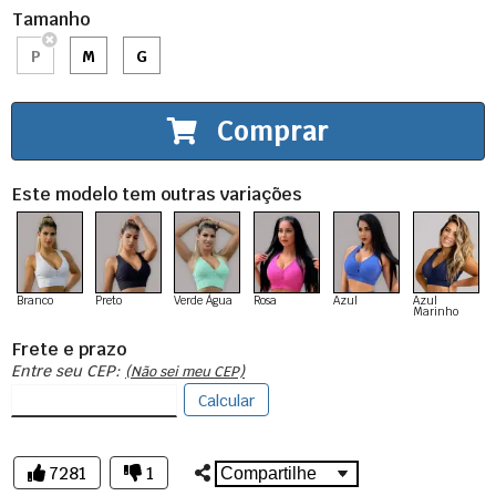
Tamanho
P
M
G
Comprar
Este modelo tem outras variações
Branco
Preto
Verde Água
Rosa
Azul
Azul
Marinho
Frete e prazo
Entre seu CEP:
(Não sei meu CEP)
Calcular
7281
1