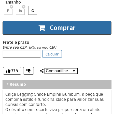
Tamanho
P
M
G
Comprar
Frete e prazo
Entre seu CEP:
(Não sei meu CEP)
Calcular
778
Resumo
Calça Legging Chade Empina Bumbum, a peça que
combina estilo e funcionalidade para valorizar suas
curvas com conforto.
O cós alto com recorte vivo proporciona um efeito