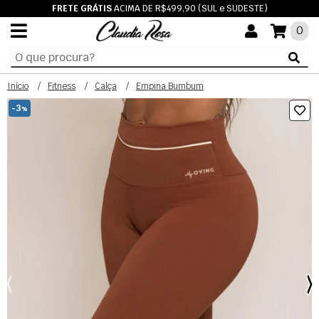
FRETE GRÁTIS
ACIMA DE R$499,90 (SUL e SUDESTE)
0
Início
Fitness
Calça
Empina Bumbum
-3
%